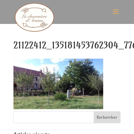
21122412_135181453762304_7